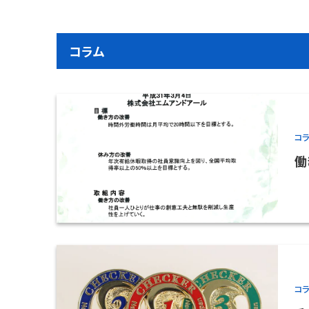
コラム
コ
働
コ