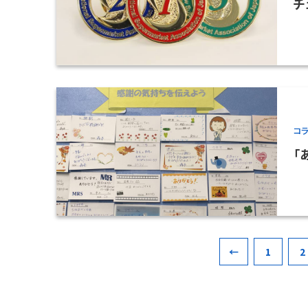
チ
コ
「
←
1
2